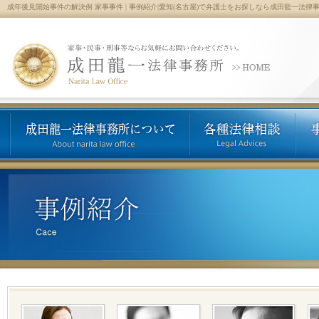
成年後見開始事件の解決例 家事事件 | 事例紹介|愛知(名古屋)で弁護士をお探しなら成田龍一